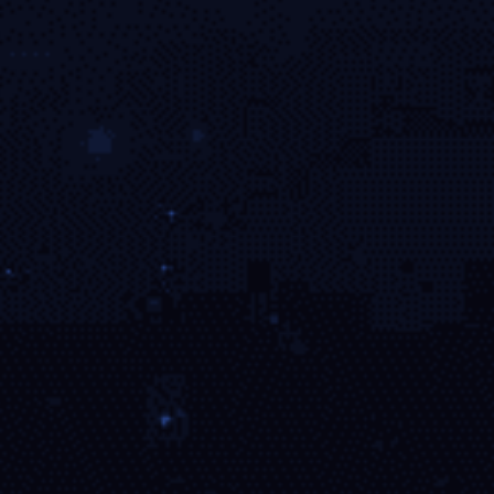
阵容一阵解析文班亚
球迷与媒体开放日盛况回顾感
谢每一
-09
推荐
2026-07-15
推荐
联系我们
北京市顺义区仁和镇新顺北大街66号
support@welcome-dafabet.com
载