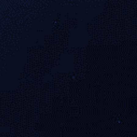
渐形成默契。例如，在
要前提。此外，相互鼓
态。这种互动不仅有助
以看到，无论是提升速
精神，都需注重细致入
。在这个过程中，不断
进。