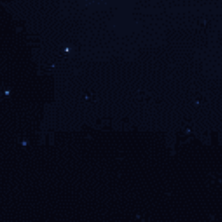
罗马与拉斯帕多里协议在即马
最佳防守
竞先租
马切特
2026-05-25
推荐
2026-07
推荐网站