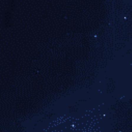
失误是任何一支篮球
是在何种情况下，都
首先，要明确每位球
这样才能减少因沟通
重要途径。
此外，加强赛后的复
赛中的不足之处，从
错误发生率。
4、团队协
成功并非依靠单一明
不如专注于增强整个
与感。