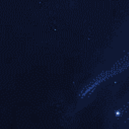
2、提速的
提速是现代篮球的一
创造更多得分机会。
率。
加快节奏不仅仅是增
适的投篮位置，就能
机会。
同时，在提速过程中
默契度，使得快攻中
提升。
3、控制失