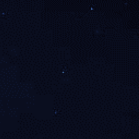
下一篇：
库里以37岁304天的年龄创下连续8
4