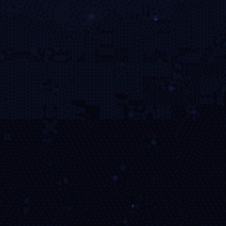
里克尔梅当选主席团成员阵容
公布前
2026-06-18
推荐
大发娱乐
大发娱乐官方网站【KY1.AC】官网认证:手机版、app下
、登录入口、官方网站、网页版、平台、网址、地址、注
册、娱乐，大发娱乐(中国)官方网站欢迎大家选择真正的官
方通道，同时我们提供全天候7x24小时在线服务，第一时
间处理各类问题，正规集团平台有保障，欢迎体验！