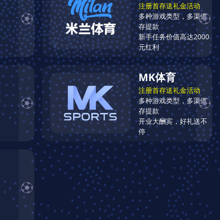
利的关键因素
波动进行了深入探讨。哈
平的竞技环境中，如何
析米切尔在比赛中的表